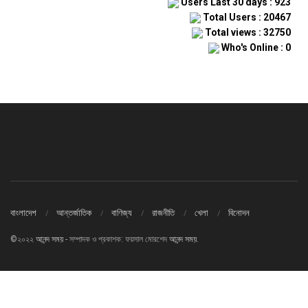
Users Last 30 days : 923
Total Users : 20467
Total views : 32750
Who's Online : 0
বাংলাদেশ
আন্তর্জাতিক
বাণিজ্য
রাজনীতি
খেলা
বিনোদন
©২০২২
আনন্দ সময়
- সম্পাদক ও প্রকাশক: ফয়সাল মোরশেদ
আনন্দ সময়
.