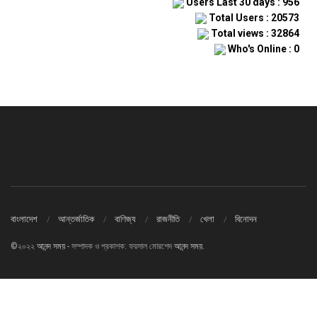
Users Last 30 days : 956
Total Users : 20573
Total views : 32864
Who's Online : 0
বাংলাদেশ
আন্তর্জাতিক
বাণিজ্য
রাজনীতি
খেলা
বিনোদন
©২০২২
আনন্দ সময়
- সম্পাদক ও প্রকাশক: ফয়সাল মোরশেদ
আনন্দ সময়
.