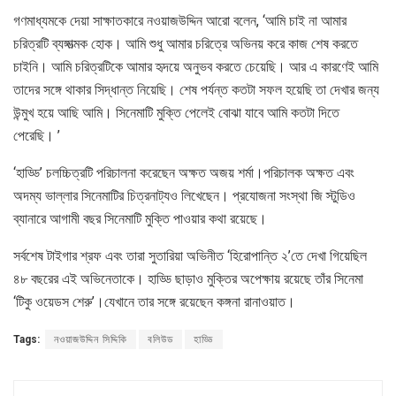
গণমাধ্যমকে দেয়া সাক্ষাতকারে নওয়াজউদ্দিন আরো বলেন, ‘আমি চাই না আমার
চরিত্রটি ব্যঙ্গাত্মক হোক। আমি শুধু আমার চরিত্রে অভিনয় করে কাজ শেষ করতে
চাইনি। আমি চরিত্রটিকে আমার হৃদয়ে অনুভব করতে চেয়েছি। আর এ কারণেই আমি
তাদের সঙ্গে থাকার সিদ্ধান্ত নিয়েছি। শেষ পর্যন্ত কতটা সফল হয়েছি তা দেখার জন্য
উন্মুখ হয়ে আছি আমি। সিনেমাটি মুক্তি পেলেই বোঝা যাবে আমি কতটা দিতে
পেরেছি। ’
‘হাড্ডি’ চলচ্চিত্রটি পরিচালনা করেছেন অক্ষত অজয় শর্মা।পরিচালক অক্ষত এবং
অদম্য ভাল্লার সিনেমাটির চিত্রনাট্যও লিখেছেন। প্রযোজনা সংস্থা জি স্টুডিও
ব্যানারে আগামী বছর সিনেমাটি মুক্তি পাওয়ার কথা রয়েছে।
সর্বশেষ টাইগার শ্রফ এবং তারা সুতারিয়া অভিনীত ‘হিরোপান্তি ২’তে দেখা গিয়েছিল
৪৮ বছরের এই অভিনেতাকে। হাড্ডি ছাড়াও মুক্তির অপেক্ষায় রয়েছে তাঁর সিনেমা
‘টিকু ওয়েডস শেরু’।যেখানে তার সঙ্গে রয়েছেন কঙ্গনা রানাওয়াত।
Tags:
নওয়াজউদ্দিন সিদ্দিকি
বলিউড
হাড্ডি